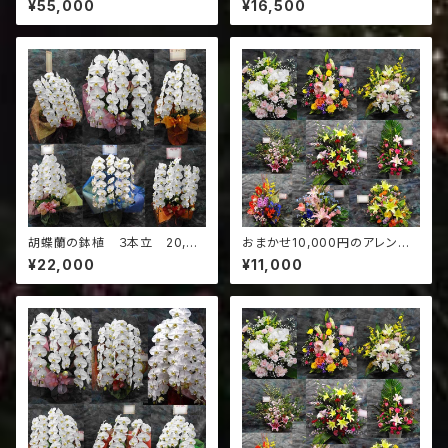
¥55,000
¥16,500
胡蝶蘭の鉢植 ３本立 20,00
おまかせ10,000円のアレンジ
0円
花
¥22,000
¥11,000