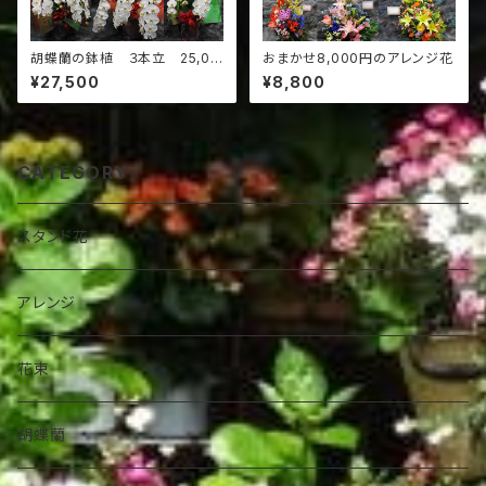
胡蝶蘭の鉢植 ３本立 25,00
おまかせ8,000円のアレンジ花
0円
¥27,500
¥8,800
CATEGORY
スタンド花
アレンジ
花束
胡蝶蘭