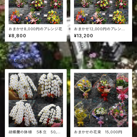
おまかせ8,000円のアレンジ花
おまかせ12,000円のアレンジ
花
¥8,800
¥13,200
その他の商品
胡蝶蘭の鉢植 ５本立 50,00
おまかせの花束 15,000円
0円