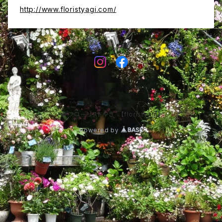
http://www.floristyagi.com/
© フローリストやぎ 【floristyagi】
Powered by