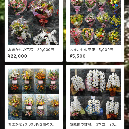
おまかせの花束 20,000円
おまかせの花束 5,000円
¥22,000
¥5,500
おまかせ20,000円２段のスタ
胡蝶蘭の鉢植 ３本立 20,00
ンド花
0円