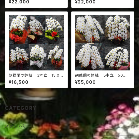
¥22,000
¥22,000
胡蝶蘭の鉢植 ３本立 15,00
胡蝶蘭の鉢植 ５本立 50,00
0円
0円
¥16,500
¥55,000
CATEGORY
スタンド花