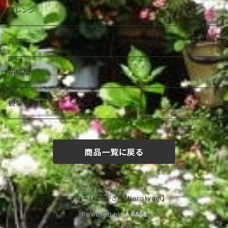
アレンジ
花束
胡蝶蘭
観葉植物
商品一覧に戻る
© フローリストやぎ 【floristyagi】
Powered by