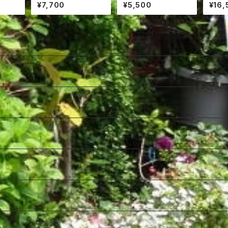
レンジ花
レンジ花
00円
¥7,700
¥5,500
¥16,