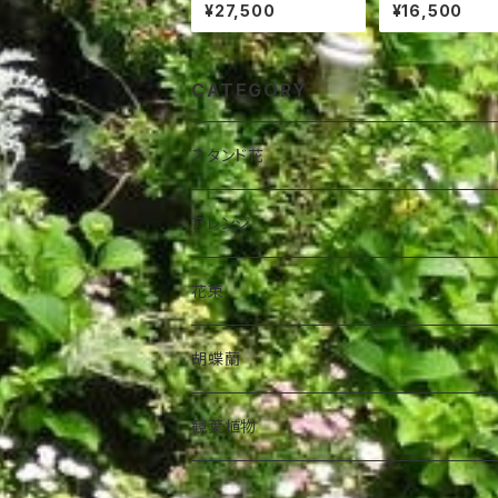
立 25,000円
タンド花
¥27,500
¥16,500
CATEGORY
スタンド花
アレンジ
花束
胡蝶蘭
観葉植物