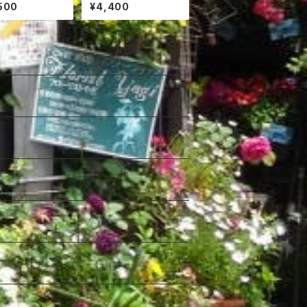
レンジ花
500
¥4,400