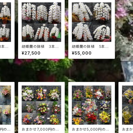
３本
胡蝶蘭の鉢植 ３本
胡蝶蘭の鉢植 ５本
立 25,000円
立 50,000円
¥27,500
¥55,000
0円のス
おまかせ7,000円のア
おまかせ5,000円のア
おまか