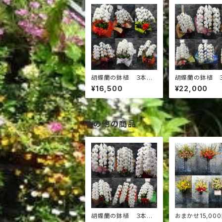
胡蝶蘭の鉢植 ３本
胡蝶蘭の鉢植 
立 15,000円
立 20,000円
¥16,500
¥22,000
その他の商品
胡蝶蘭の鉢植 ３本
おまかせ15,00