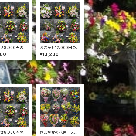
せ8,000円のア
おまかせ12,000円のア
花
レンジ花
800
¥13,200
せ8,000円のア
おまかせの花束 5,00