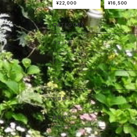
00円
00円
¥22,000
¥16,500
CATEGORY
スタンド花
アレンジ
花束
胡蝶蘭
観葉植物