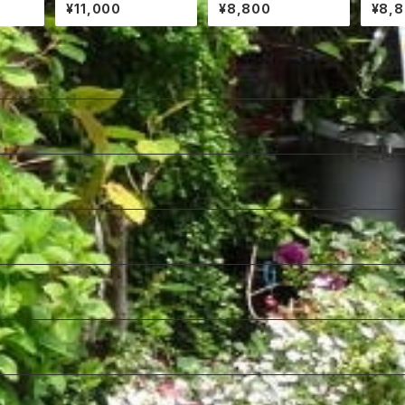
00円
0円
レンジ
¥11,000
¥8,800
¥8,