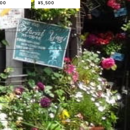
花
0円
800
¥5,500