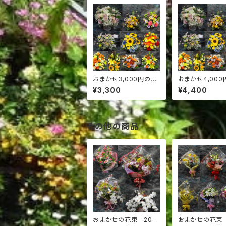
おまかせ3,000円のア
おまかせ4,000
レンジ花
レンジ花
¥3,300
¥4,400
その他の商品
おまかせの花束 20,0
おまかせの花束 