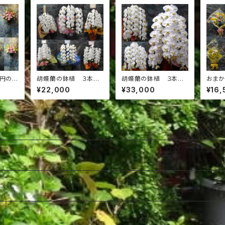
0円のス
胡蝶蘭の鉢植 ３本
胡蝶蘭の鉢植 ３本
おまか
立 20,000円
立 30,000円
00円
¥22,000
¥33,000
¥16,