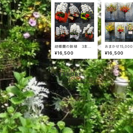
胡蝶蘭の鉢植 ３本
おまかせ15,00
立 15,000円
タンド花
¥16,500
¥16,500
CATEGORY
スタンド花
アレンジ
花束