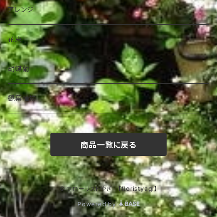
アレンジ
花束
胡蝶蘭
観葉植物
商品一覧に戻る
© フローリストやぎ 【floristyagi】
Powered by