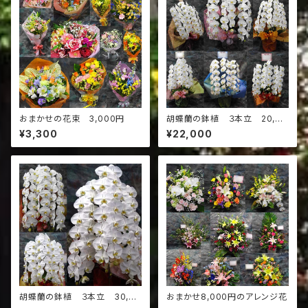
おまかせの花束 3,000円
胡蝶蘭の鉢植 ３本立 20,00
0円
¥3,300
¥22,000
胡蝶蘭の鉢植 ３本立 30,00
おまかせ8,000円のアレンジ花
0円